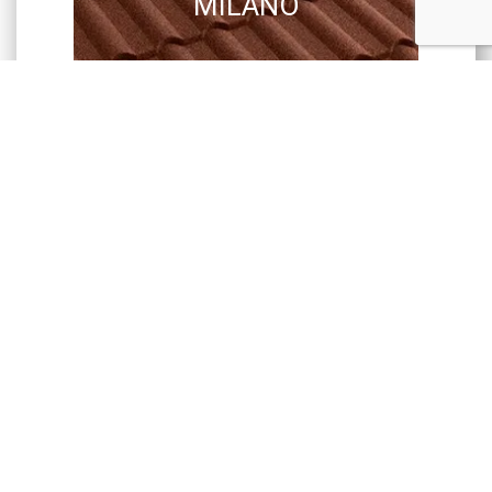
MILANO
GERARD
CORONA
GERARD
SENATOR