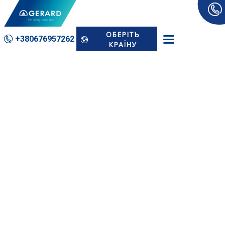
ОБЕРІТЬ
+380676­957262
КРАЇНУ