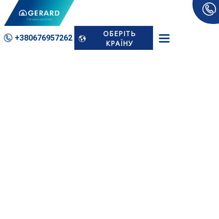
ОБЕРІТЬ
+380676­957262
КРАЇНУ