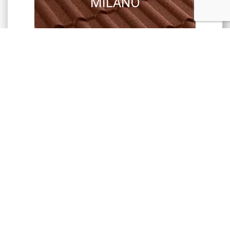
MILANO
GERARD
CORONA
GERARD
SENATOR