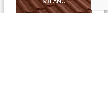
MILANO
GERARD
CORONA
GERARD
SENATOR