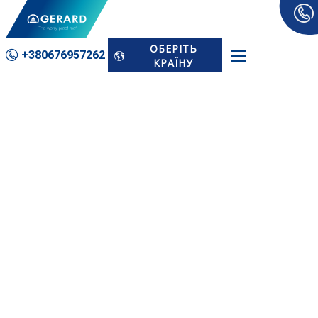
ОБЕРІТЬ
+380676­957262
КРАЇНУ