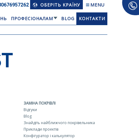
80676­957262
ОБЕРІТЬ КРАЇНУ
MENU
АНЬ
ПРОФЕСІОНАЛАМ
BLOG
КОНТАКТИ
ST
ЗАМІНА ПОКРІВЛІ
Відгуки
Blog
Знайдіть найближчого покрівельника
Приклади проектів
Конфігуратор і калькулятор