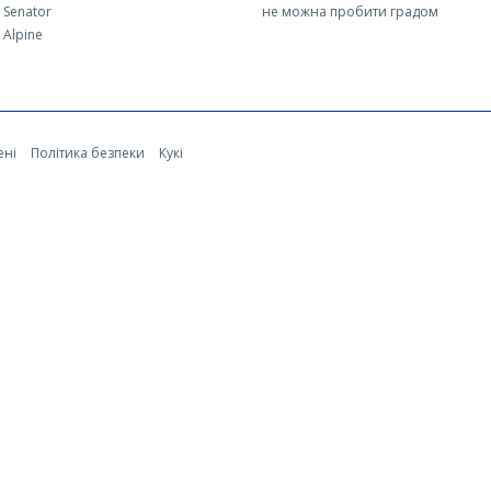
 Senator
не можна пробити градом
Alpine
ені
Політика безпеки
Кукі