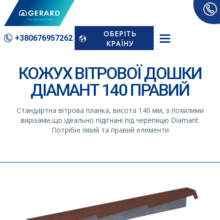
Черепиця GERARD
Аксесуари
ОБЕРІТЬ
+380676­957262
Кожух Вітрової Дошки Діамант 140 Правий
КРАЇНУ
КОЖУХ ВІТРОВОЇ ДОШКИ
ДІАМАНТ 140 ПРАВИЙ
Стандартна вітрова планка, висота 140 мм, з похилими
вирізами,що ідеально підігнані під черепицю Diamant.
Потрібні лівий та правий елементи