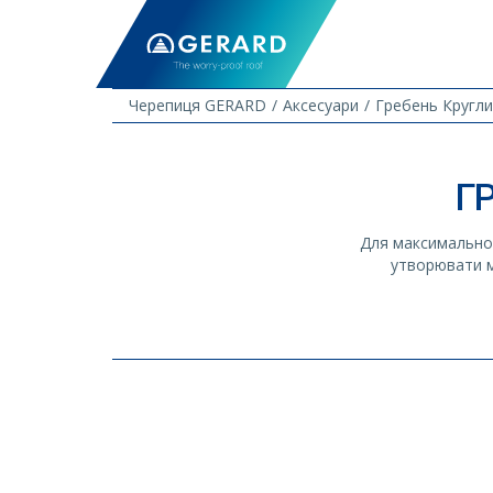
Черепиця GERARD
Аксесуари
Гребень Кругли
Г
Для максимально 
утворювати м