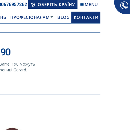
80676­957262
ОБЕРІТЬ КРАЇНУ
MENU
АНЬ
ПРОФЕСІОНАЛАМ
BLOG
КОНТАКТИ
90
Barrel 190 можуть
епиці Gerard.