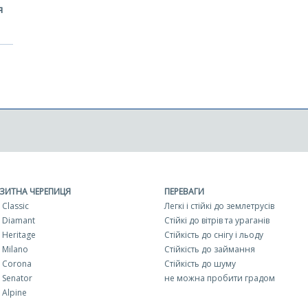
я
ЗИТНА ЧЕРЕПИЦЯ
ПЕРЕВАГИ
Classic
Легкі і стійкі до землетрусів
 Diamant
Стійкі до вітрів та ураганів
Heritage
Стійкість до снігу і льоду
 Milano
Стійкість до займання
 Corona
Стійкість до шуму
 Senator
не можна пробити градом
Alpine