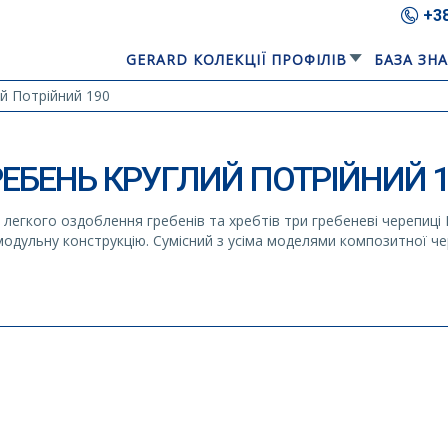
+3
GERARD КОЛЕКЦІЇ ПРОФІЛІВ
БАЗА ЗН
й Потрійний 190
РЕБЕНЬ КРУГЛИЙ ПОТРІЙНИЙ 1
легкого оздоблення гребенів та хребтів три гребеневі черепиці 
одульну конструкцію. Сумісний з усіма моделями композитної чер