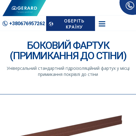
Черепиця GERARD
Аксесуари
ОБЕРІТЬ
+380676­957262
Боковий Фартук (примикання До Стіни)
КРАЇНУ
БОКОВИЙ ФАРТУК
(ПРИМИКАННЯ ДО СТІНИ)
Універсальний стандартний гідроізоляційний фартух у місці
примикання покрівлі до стіни