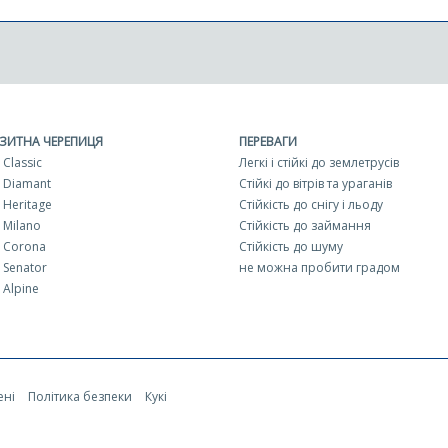
ЗИТНА ЧЕРЕПИЦЯ
ПЕРЕВАГИ
Classic
Легкі і стійкі до землетрусів
 Diamant
Стійкі до вітрів та ураганів
Heritage
Стійкість до снігу і льоду
 Milano
Стійкість до займання
 Corona
Стійкість до шуму
 Senator
не можна пробити градом
Alpine
ені
Політика безпеки
Кукі