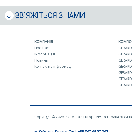
ЗВ΄ЯЖІТЬСЯ З НАМИ
КОМПАНІЯ
КОМПО
Про нас
GERARD 
Інформація
GERARD
Новини
GERARD 
Контактна інформація
GERARD
GERARD
GERARD
GERARD 
Copyright © 2026 IKO Metals Europe NV. Всі права захищ
м. Київ, вул. Голего, 7-в | +38 067 69 57 262