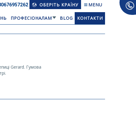
80676­957262
ОБЕРІТЬ КРАЇНУ
MENU
АНЬ
ПРОФЕСІОНАЛАМ
BLOG
КОНТАКТИ
пиці Gerard. Гумова
рі.