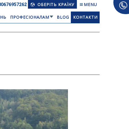
80676­957262
ОБЕРІТЬ КРАЇНУ
MENU
АНЬ
ПРОФЕСІОНАЛАМ
BLOG
КОНТАКТИ