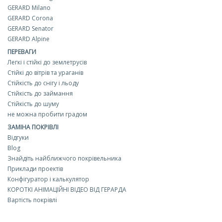
GERARD Milano
GERARD Corona
GERARD Senator
GERARD Alpine
ПЕРЕВАГИ
Легкі і стійкі до землетрусів
Стійкі до вітрів та ураганів
Стійкість до снігу і льоду
Стійкість до займання
Стійкість до шуму
не можна пробити градом
ЗАМІНА ПОКРІВЛІ
Відгуки
Blog
Знайдіть найближчого покрівельника
Приклади проектів
Конфігуратор і калькулятор
КОРОТКІ АНІМАЦІЙНІ ВІДЕО ВІД ГЕРАРДА
Вартість покрівлі