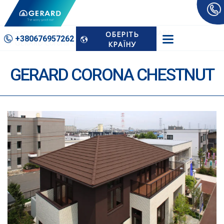
Черепиця GERARD
Приклади Проектів GERARD
ОБЕРІТЬ
+380676­957262
GERARD Corona Chestnut
КРАЇНУ
GERARD CORONA CHESTNUT