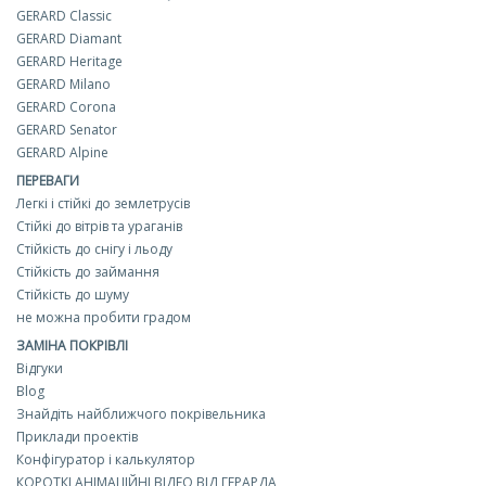
GERARD Classic
GERARD Diamant
GERARD Heritage
GERARD Milano
GERARD Corona
GERARD Senator
GERARD Alpine
ПЕРЕВАГИ
Легкі і стійкі до землетрусів
Стійкі до вітрів та ураганів
Стійкість до снігу і льоду
Стійкість до займання
Стійкість до шуму
не можна пробити градом
ЗАМІНА ПОКРІВЛІ
Відгуки
Blog
Знайдіть найближчого покрівельника
Приклади проектів
Конфігуратор і калькулятор
КОРОТКІ АНІМАЦІЙНІ ВІДЕО ВІД ГЕРАРДА