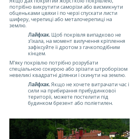
Якщо дах покритий жорсткою покрівлею,
потрібно викрутити саморізи або висмикнути
обценьками цвяхи і по черзі спускати листи
шиферу, черепиці або металочерепиці на
землю.
Лайфхак.
Щоб покрівля випадково не
з’їхала, на момент вилучення кріплення
зафіксуйте її дротом з гачкоподібним
кінцем.
М’яку покрівлю потрібно розрубати
спеціальною сокирою або зрізати штроборізом
невеликі квадратні ділянки і скинути на землю.
Лайфхак.
Якщо не хочете витрачати час і
сили на прибирання прибудинкової
території, можете постелити під
будинком брезент або поліетилен.