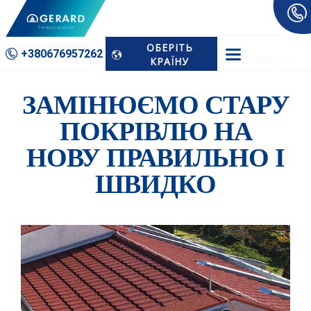
Черепиця GERARD
Новини
ОБЕРІТЬ
+380676­957262
Замінюємо Стару Покрівлю На Нову Правильно І Швидко
КРАЇНУ
ЗАМІНЮЄМО СТАРУ
ПОКРІВЛЮ НА
НОВУ ПРАВИЛЬНО І
ШВИДКО