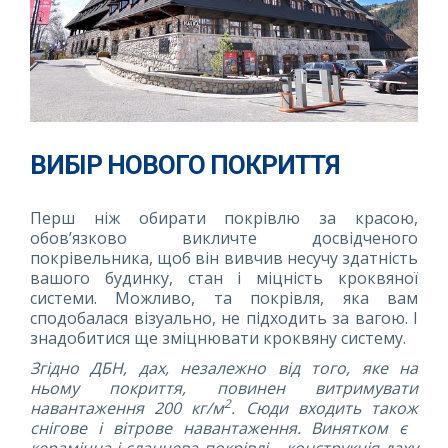
ВИБІР НОВОГО ПОКРИТТЯ
Перш ніж обирати покрівлю за красою,
обов’язково викличте досвідченого
покрівельника, щоб він вивчив несучу здатність
вашого будинку, стан і міцність кроквяної
системи. Можливо, та покрівля, яка вам
сподобалася візуально, не підходить за вагою. І
знадобитися ще зміцнювати кроквяну систему.
Згідно ДБН, дах, незалежно від того, яке на
ньому покриття, повинен витримувати
2
навантаження 200 кг/м
. Сюди входить також
снігове і вітрове навантаження. Винятком є ​​