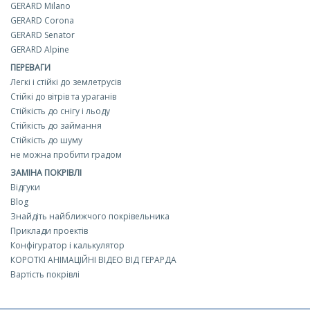
GERARD Milano
GERARD Corona
GERARD Senator
GERARD Alpine
ПЕРЕВАГИ
Легкі і стійкі до землетрусів
Стійкі до вітрів та ураганів
Стійкість до снігу і льоду
Стійкість до займання
Стійкість до шуму
не можна пробити градом
ЗАМІНА ПОКРІВЛІ
Відгуки
Blog
Знайдіть найближчого покрівельника
Приклади проектів
Конфігуратор і калькулятор
КОРОТКІ АНІМАЦІЙНІ ВІДЕО ВІД ГЕРАРДА
Вартість покрівлі