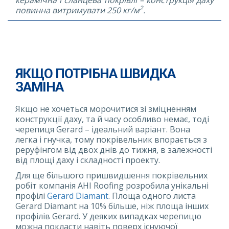
керамічна і сланцева покрівлі – конструкція даху
2
повинна витримувати 250 кг/м
.
ЯКЩО ПОТРІБНА ШВИДКА
ЗАМІНА
Якщо не хочеться морочитися зі зміцненням
конструкції даху, та й часу особливо немає, тоді
черепиця Gerard – ідеальний варіант. Вона
легка і гнучка, тому покрівельник впорається з
реруфінгом від двох днів до тижня, в залежності
від площі даху і складності проекту.
Для ще більшого пришвидшення покрівельних
робіт компанія AHI Roofing розробила унікальні
профілі
Gerard Diamant
. Площа одного листа
Gerard Diamant на 10% більше, ніж площа інших
профілів Gerard. У деяких випадках черепицю
можна покласти навіть поверх існуючої