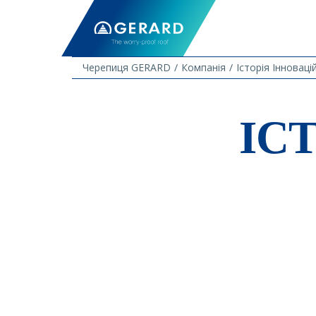
Черепиця GERARD
Компанія
Історія Інноваці
ІС