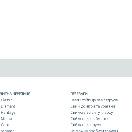
ЗИТНА ЧЕРЕПИЦЯ
ПЕРЕВАГИ
Classic
Легкі і стійкі до землетрусів
 Diamant
Стійкі до вітрів та ураганів
Heritage
Стійкість до снігу і льоду
 Milano
Стійкість до займання
 Corona
Стійкість до шуму
 Senator
не можна пробити градом